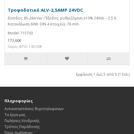
Τροφοδοτικό ALV-2,5AMP 24VDC
Είσοδος: 85-264 Vac / Έξοδος: ρυθμιζόμενη ±10% 24Vdc – 2.5 A.
Κατανάλωση 60W. DIN 4 στοιχεία. 78 mm..
Model: 715703
173,60€
Χωρίς ΦΠΑ: 140,00€
Εμφάνιση 1 έως 5 από 5 (1 Σελ.)
Πληροφορίες
Αντικαταστάσεις θυροτηλεφώνων
Τα έργα μας
Πωλήσεις Χονδρικής
Τρόπος Παράδοσης
Όροι πωλήσεων