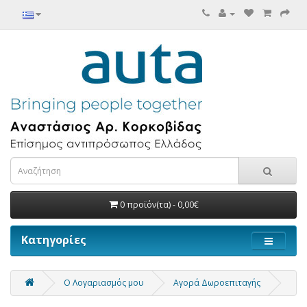
0 προϊόν(τα) - 0,00€
Κατηγορίες
O Λογαριασμός μου
Αγορά Δωροεπιταγής