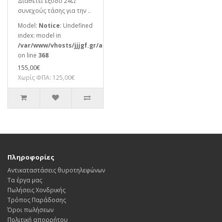
Διαθέτει έξοδο 24Ω
συνεχούς τάσης για την ..
Model:
Notice
: Undefined
index: model in
/var/www/vhosts/jjjgf.gr/autahellas.gr/system/storage/modifi
on line
368
155,00€
Χωρίς ΦΠΑ: 125,00€
Πληροφορίες
Αντικαταστάσεις θυροτηλεφώνων
Τα έργα μας
Πωλήσεις Χονδρικής
Τρόπος Παράδοσης
Όροι πωλήσεων
Πολιτική απορρήτου