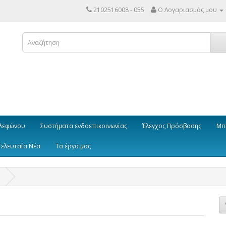
2102516008 - 055
Ο Λογαριασμός μου
λεφώνου
Συστήματα ενδοεπικοινωνίας
Έλεγχος Πρόσβασης
Μπ
Τελευταία Νέα
Τα έργα μας