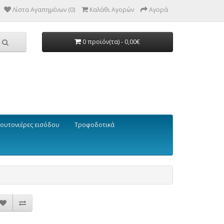
Λίστα Αγαπημένων (0)
Καλάθι Αγορών
Αγορά
0 προϊόν(τα) - 0,00€
ουτονιέρες εισόδου
Τροφοδοτικά