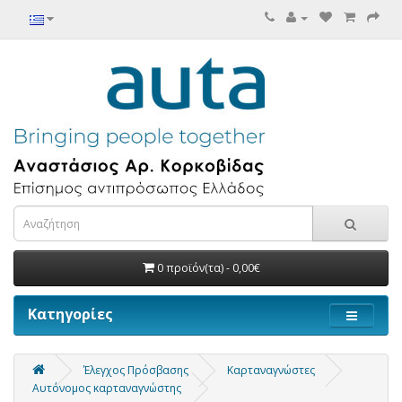
0 προϊόν(τα) - 0,00€
Κατηγορίες
Έλεγχος Πρόσβασης
Καρταναγνώστες
Αυτόνομος καρταναγνώστης