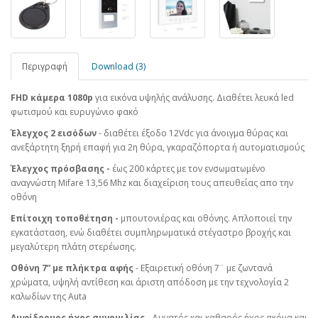
Περιγραφή
Download (3)
FHD κάμερα 1080p
για εικόνα υψηλής ανάλυσης. Διαθέτει λευκά led
φωτισμού και ευρυγώνιο φακό
Έλεγχος 2 εισόδων
- διαθέτει έξοδο 12Vdc για άνοιγμα θύρας και
ανεξάρτητη ξηρή επαφή για 2η θύρα, γκαραζόπορτα ή αυτοματισμούς
Έλεγχος πρόσβασης -
έως 200 κάρτες με τον ενσωματωμένο
αναγνώστη Mifare 13,56 Mhz και διαχείριση τους απευθείας απο την
οθόνη
Επίτοιχη τοποθέτηση -
μπουτονιέρας και οθόνης. Απλοποιεί την
εγκατάσταση, ενώ διαθέτει συμπληρωματικά στέγαστρο βροχής και
μεγαλύτερη πλάτη στερέωσης.
Οθόνη 7” με πλήκτρα αφής
- Εξαιρετική οθόνη 7¨ με ζωντανά
χρώματα, υψηλή αντίθεση και άριστη απόδοση με την τεχνολογία 2
καλωδίων της Auta
Αμφίδρομος ήχος συνομιλίας
- Δυνατός και καθαρός ήχος ακόμα και