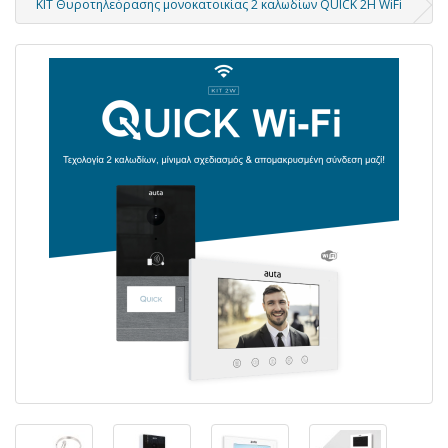
KIT Θυροτηλεόρασης μονοκατοικίας 2 καλωδίων QUICK 2H WiFi