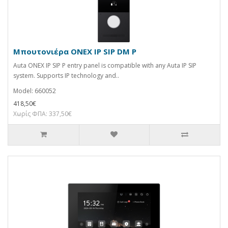
Μπουτονιέρα ONEX IP SIP DM P
Auta ONEX IP SIP P entry panel is compatible with any Auta IP SIP
system. Supports IP technology and..
Model: 660052
418,50€
Χωρίς ΦΠΑ: 337,50€