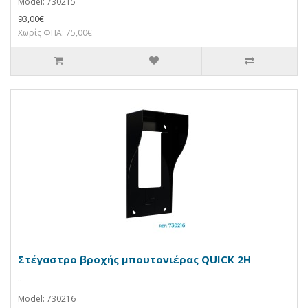
Model: 730215
93,00€
Χωρίς ΦΠΑ: 75,00€
Στέγαστρο βροχής μπουτονιέρας QUICK 2H
..
Model: 730216