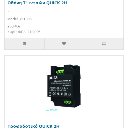
Οθόνη 7" ιντσών QUICK 2H
..
Model: 751006
260,40€
Χωρίς ΦΠΑ: 210,00€
Τροφοδοτικό QUICK 2H