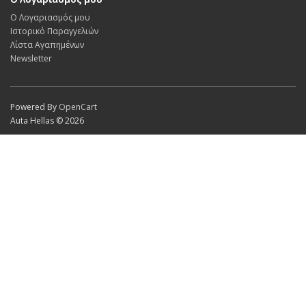
Ο Λογαριασμός μου
Ιστορικό Παραγγελιών
Λίστα Αγαπημένων
Newsletter
Powered By
OpenCart
Auta Hellas © 2026