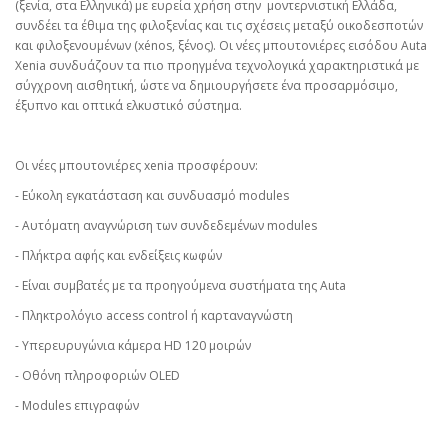
(ξενία, στα Ελληνικά) με ευρεία χρήση στην μοντερνιστική Ελλάδα,
συνδέει τα έθιμα της φιλοξενίας και τις σχέσεις μεταξύ οικοδεσποτών
και φιλοξενουμένων (xénos, ξένος). Οι νέες μπουτονιέρες εισόδου Auta
Xenia συνδυάζουν τα πιο προηγμένα τεχνολογικά χαρακτηριστικά με
σύγχρονη αισθητική, ώστε να δημιουργήσετε ένα προσαρμόσιμο,
έξυπνο και οπτικά ελκυστικό σύστημα.
Οι νέες μπουτονιέρες xenia προσφέρουν:
- Εύκολη εγκατάσταση και συνδυασμό modules
- Αυτόματη αναγνώριση των συνδεδεμένων modules
- Πλήκτρα αφής και ενδείξεις κωφών
- Είναι συμβατές με τα προηγούμενα συστήματα της Auta
- Πληκτρολόγιο access control ή καρταναγνώστη
- Υπερευρυγώνια κάμερα HD 120 μοιρών
- Οθόνη πληροφοριών OLED
- Modules επιγραφών