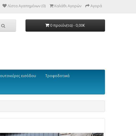
Λίστα Αγαπημένων (0)
Καλάθι Αγορών
Αγορά
0 προϊόν(τα) - 0,00€
ουτονιέρες εισόδου
Τροφοδοτικά