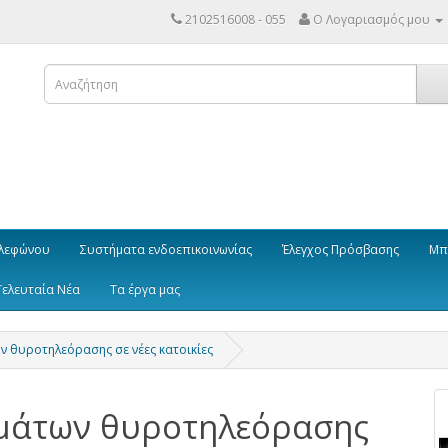
2102516008 - 055
Ο Λογαριασμός μου
λεφώνου
Συστήματα ενδοεπικοινωνίας
Έλεγχος Πρόσβασης
Μπ
Τελευταία Νέα
Τα έργα μας
 θυροτηλεόρασης σε νέες κατοικίες
ημάτων θυροτηλεόρασης