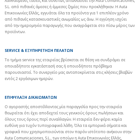
λανθασμένες τάσεις και συνεπώς απαλλάσσει την Auta Comunicaciones,
S.L. από πιθανές άμεσες ή έμμεσες ζημίες που προκλήθηκαν. Η Auta
Επικοινωνίες Ελλάς, εγγυάται όλα τα προϊόντα για 1 επιπλέον χρόνο
από πιθανές κατασκευαστικές ανωμαλίες ως άνω. Η εγγύηση ισχύει
από την ημερομηνία παραγωγής που αναγράφεται στο πίσω μέρος των
προϊόντων.
SERVICE & ΕΞΥΠΗΡΕΤΗΣΗ ΠΕΛΑΤΩΝ
Το τμήμα service της εταιρείας βρίσκεται σε θέση να συνδράμει σε
οποιαδήποτε εγκατάστασή σας ή οποιοδήποτε πρόβλημα
παρουσιαστεί. Το συνεργείο μας ανταποκρίνεται στις κλήσεις βλαβών
εντός 2 εργάσιμων ημερών.
ΕΠΙΦΥΛΑΞΗ ΔΙΚΑΙΩΜΑΤΩΝ
Ο αγοραστής αποστέλλοντας μία παραγγελία προς την εταιρεία
θεωρείται ότι έχει αποδεχτεί τους γενικούς όρους πωλήσεων και
όλους τους όρους περί συναλλαγών. Η εταιρεία δεν φέρει καμία
ευθύνη για τυχόν τυπογραφικά λάθη. Όλα τα εμπορικά σήματα και
γραφικά που χρησιμοποιούνται στον παρόν ιστότοπο ανήκουν στην
Auta Comunicaciones, S.L., των οποίων η Auta Επικοινωνίες Ελλάς,