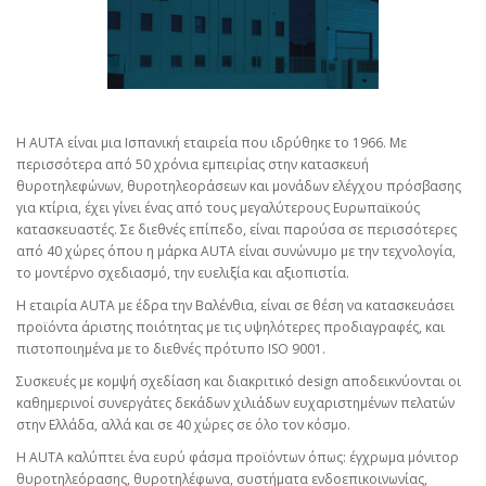
Η AUTA είναι μια Ισπανική εταιρεία που ιδρύθηκε το 1966. Με
περισσότερα από 50 χρόνια εμπειρίας στην κατασκευή
θυροτηλεφώνων, θυροτηλεοράσεων και μονάδων ελέγχου πρόσβασης
για κτίρια, έχει γίνει ένας από τους μεγαλύτερους Ευρωπαϊκούς
κατασκευαστές. Σε διεθνές επίπεδο, είναι παρούσα σε περισσότερες
από 40 χώρες όπου η μάρκα AUTA είναι συνώνυμο με την τεχνολογία,
το μοντέρνο σχεδιασμό, την ευελιξία και αξιοπιστία.
Η εταιρία
AUTA
με έδρα την Βαλένθια, είναι σε θέση να κατασκευάσει
προϊόντα άριστης ποιότητας με τις υψηλότερες προδιαγραφές, και
πιστοποιημένα με το διεθνές πρότυπο
ISO
9001.
Συσκευές με κομψή σχεδίαση και διακριτικό
design
αποδεικνύονται οι
καθημερινοί συνεργάτες δεκάδων χιλιάδων ευχαριστημένων πελατών
στην Ελλάδα, αλλά και σε 40 χώρες σε όλο τον κόσμο.
Η
AUTA
καλύπτει ένα ευρύ φάσμα προϊόντων όπως: έγχρωμα μόνιτορ
θυροτηλεόρασης, θυροτηλέφωνα, συστήματα ενδοεπικοινωνίας,